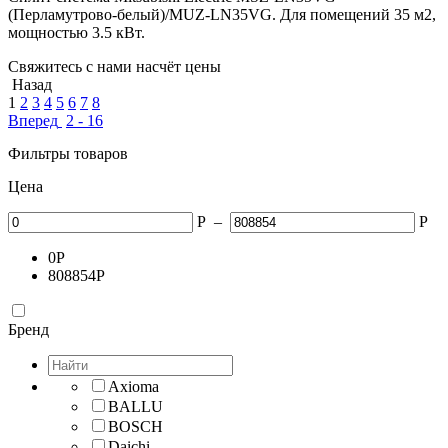
(Перламутрово-белый)/MUZ-LN35VG. Для помещений 35 м2,
мощностью 3.5 кВт.
Свяжитесь с нами насчёт цены
Назад
1
2
3
4
5
6
7
8
Вперед
2 - 16
Фильтры товаров
Цена
Р
–
Р
0
Р
808854
Р
Бренд
Axioma
BALLU
BOSCH
Daichi