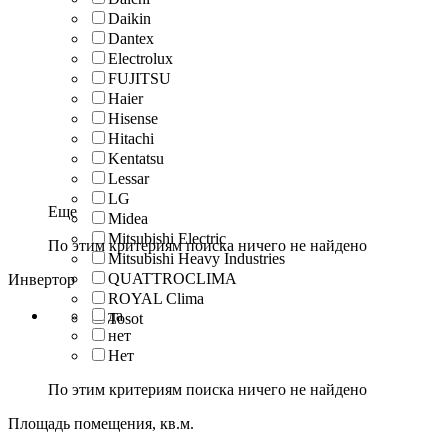
Daikin
Dantex
Electrolux
FUJITSU
Haier
Hisense
Hitachi
Kentatsu
Lessar
LG
Еще
Midea
Mitsubishi Electric
По этим критериям поиска ничего не найдено
Mitsubishi Heavy Industries
QUATTROCLIMA
Инвертор
ROYAL Clima
да
Tosot
нет
Нет
По этим критериям поиска ничего не найдено
Площадь помещения, кв.м.