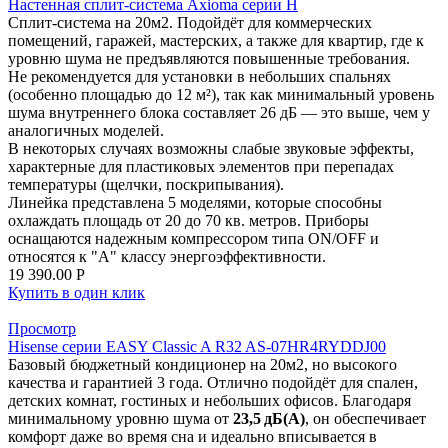
Настенная сплит-система Axioma серии H
Сплит-система на 20м2. Подойдёт для коммерческих
помещений, гаражей, мастерских, а также для квартир, где к
уровню шума не предъявляются повышенные требования.
Не рекомендуется для установки в небольших спальнях
(особенно площадью до 12 м²), так как минимальный уровень
шума внутреннего блока составляет 26 дБ — это выше, чем у
аналогичных моделей.
В некоторых случаях возможны слабые звуковые эффекты,
характерные для пластиковых элементов при перепадах
температуры (щелчки, поскрипывания).
Линейка представлена 5 моделями, которые способны
охлаждать площадь от 20 до 70 кв. метров. Приборы
оснащаются надежным компрессором типа ON/OFF и
относятся к "А" классу энергоэффективности.
19 390.00
Р
Купить в один клик
Просмотр
Hisense серии EASY Classic A R32 AS‑07HR4RYDDJ00
Базовый бюджетный кондиционер на 20м2, но высокого
качества и гарантией 3 года. Отлично подойдёт для спален,
детских комнат, гостиных и небольших офисов. Благодаря
минимальному уровню шума от
23,5 дБ(А)
, он обеспечивает
комфорт даже во время сна и идеально вписывается в