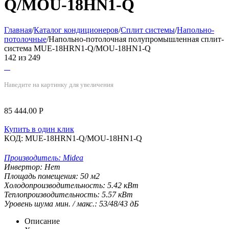
Q/MOU-18HN1-Q
Главная
/
Каталог кондиционеров
/
Сплит системы
/
Напольно-
потолочные
/
Напольно-потолочная полупромышленная сплит-
система MUE-18HRN1-Q/MOU-18HN1-Q
142
из
249
Наведите на картинку для увеличения
85 444.00
Р
Купить в один клик
КОД:
MUE-18HRN1-Q/MOU-18HN1-Q
Производитель:
Midea
Инвертор:
Нет
Площадь помещения:
50
м2
Холодопроизводительность:
5.42
кВт
Теплопроизводительность:
5.57
кВт
Уровень шума мин. / макс.:
53/48/43
дБ
Описание