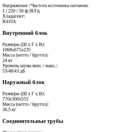
Напряжение / Частота источника питания:
1 / 220 / 50
ф./В/Гц
Хладагент:
R410A
Внутренний блок
Размеры (Ш x Г x В):
1068x675x235
Масса (нетто / брутто):
24
кг
Уровень шума мин. / макс.:
53/48/43
дБ
Наружный блок
Размеры (Ш x Г x В):
770x300x555
Масса (нетто / брутто):
36.5
кг
Соединительные трубы