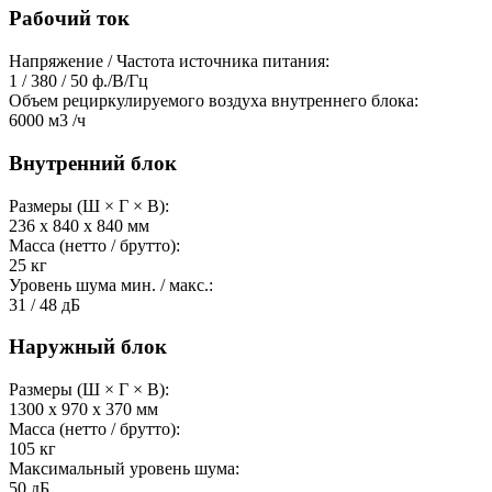
Рабочий ток
Напряжение / Частота источника питания:
1 / 380 / 50
ф./В/Гц
Объем рециркулируемого воздуха внутреннего блока:
6000
м3 /ч
Внутренний блок
Размеры (Ш × Г × В):
236 х 840 х 840
мм
Масса (нетто / брутто):
25
кг
Уровень шума мин. / макс.:
31 / 48
дБ
Наружный блок
Размеры (Ш × Г × В):
1300 х 970 х 370
мм
Масса (нетто / брутто):
105
кг
Максимальный уровень шума:
50
дБ