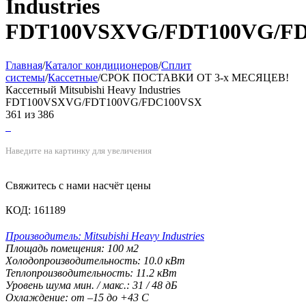
Industries
FDT100VSXVG/FDT100VG/F
Главная
/
Каталог кондиционеров
/
Сплит
системы
/
Кассетные
/
СРОК ПОСТАВКИ ОТ 3-х МЕСЯЦЕВ!
Кассетный Mitsubishi Heavy Industries
FDT100VSXVG/FDT100VG/FDC100VSX
361
из
386
Наведите на картинку для увеличения
Свяжитесь с нами насчёт цены
КОД:
161189
Производитель:
Mitsubishi Heavy Industries
Площадь помещения:
100
м2
Холодопроизводительность:
10.0
кВт
Теплопроизводительность:
11.2
кВт
Уровень шума мин. / макс.:
31 / 48
дБ
Охлаждение:
от –15 до +43
С