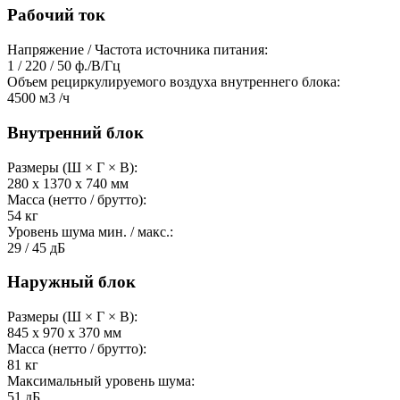
Рабочий ток
Напряжение / Частота источника питания:
1 / 220 / 50
ф./В/Гц
Объем рециркулируемого воздуха внутреннего блока:
4500
м3 /ч
Внутренний блок
Размеры (Ш × Г × В):
280 х 1370 х 740
мм
Масса (нетто / брутто):
54
кг
Уровень шума мин. / макс.:
29 / 45
дБ
Наружный блок
Размеры (Ш × Г × В):
845 х 970 х 370
мм
Масса (нетто / брутто):
81
кг
Максимальный уровень шума:
51
дБ