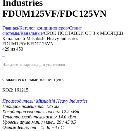
Industries
FDUM125VF/FDC125VN
Главная
/
Каталог кондиционеров
/
Сплит
системы
/
Канальные
/
СРОК ПОСТАВКИ ОТ 3-х МЕСЯЦЕВ!
Канальный Mitsubishi Heavy Industries
FDUM125VF/FDC125VN
429
из
450
Наведите на картинку для увеличения
Свяжитесь с нами насчёт цены
КОД:
161215
Производитель:
Mitsubishi Heavy Industries
Площадь помещения:
125
м2
Холодопроизводительность:
12.5
кВт
Теплопроизводительность:
14.0
кВт
Уровень шума мин. / макс.:
29 / 45
дБ
Охлаждение:
от –15 до +43
С