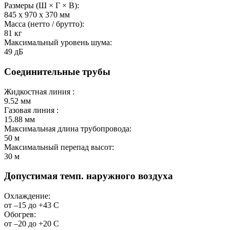
Размеры (Ш × Г × В):
845 х 970 х 370
мм
Масса (нетто / брутто):
81
кг
Максимальный уровень шума:
49
дБ
Соединительные трубы
Жидкостная линия :
9.52
мм
Газовая линия :
15.88
мм
Максимальная длина трубопровода:
50
м
Максимальный перепад высот:
30
м
Допустимая темп. наружного воздуха
Охлаждение:
от –15 до +43
С
Обогрев:
от –20 до +20
С