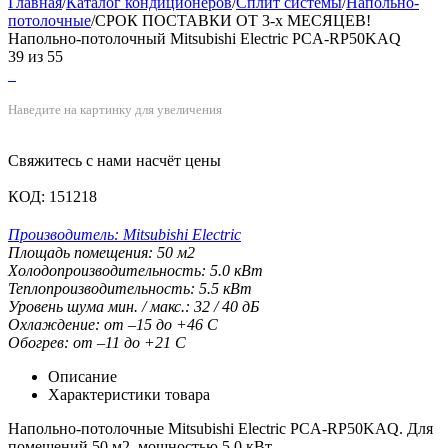
Главная
/
Каталог кондиционеров
/
Cплит системы
/
Напольно-
потолочные
/
СРОК ПОСТАВКИ ОТ 3-х МЕСЯЦЕВ!
Напольно-потолочный Mitsubishi Electric PCA-RP50KAQ
39
из
55
Наведите на картинку для увеличения
Свяжитесь с нами насчёт цены
КОД:
151218
Производитель:
Mitsubishi Electric
Площадь помещения:
50
м2
Холодопроизводительность:
5.0
кВт
Теплопроизводительность:
5.5
кВт
Уровень шума мин. / макс.:
32 / 40
дБ
Охлаждение:
от –15 до +46
С
Обогрев:
от –11 до +21
С
Описание
Характеристики товара
Напольно-потолочные Mitsubishi Electric PCA-RP50KAQ. Для
помещений 50 м2, мощностью 5.0 кВт.