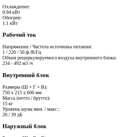
Охлаждение:
0.94
кВт
Обогрев:
1.1
кВт
Рабочий ток
Напряжение / Частота источника питания:
1 / 220 / 50
ф./В/Гц
Объем рециркулируемого воздуха внутреннего блока:
234 - 492
м3 /ч
Внутренний блок
Размеры (Ш × Г × В):
750 х 215 х 600
мм
Масса (нетто / брутто):
15
кг
Уровень шума мин. / макс.:
20 / 39
дБ
Наружный блок