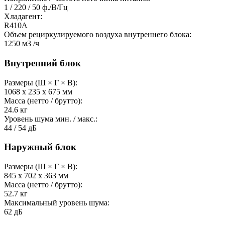
1 / 220 / 50
ф./В/Гц
Хладагент:
R410А
Объем рециркулируемого воздуха внутреннего блока:
1250
м3 /ч
Внутренний блок
Размеры (Ш × Г × В):
1068 х 235 х 675
мм
Масса (нетто / брутто):
24.6
кг
Уровень шума мин. / макс.:
44 / 54
дБ
Наружный блок
Размеры (Ш × Г × В):
845 х 702 х 363
мм
Масса (нетто / брутто):
52.7
кг
Максимальный уровень шума:
62
дБ